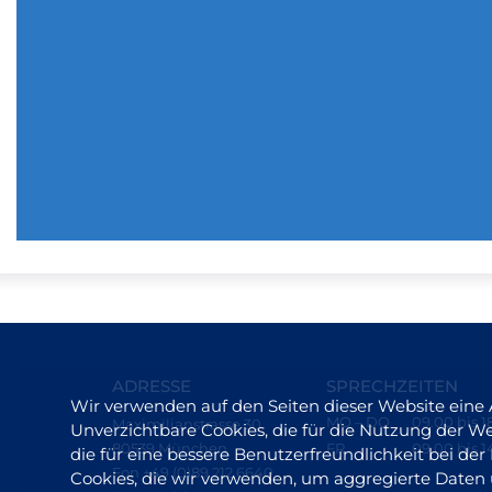
ADRESSE
SPRECHZEITEN
Wir verwenden auf den Seiten dieser Website eine
MO – DO
09.00 bis 1
Maximilianstrasse 30
Unverzichtbare Cookies, die für die Nutzung der Web
80539 München
FR
09.00 bis 1
die für eine bessere Benutzerfreundlichkeit bei d
Fon +49 (0)89 212 6640
Cookies, die wir verwenden, um aggregierte Daten