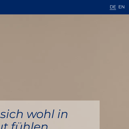
DE
EN
sich wohl in
ut fühlen