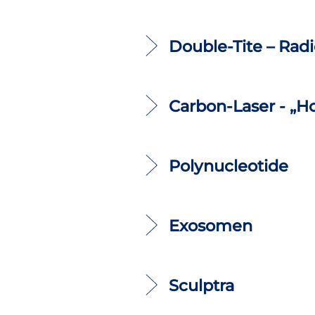
Double-Tite – Rad
Carbon-Laser - „H
Polynucleotide
Exosomen
Sculptra