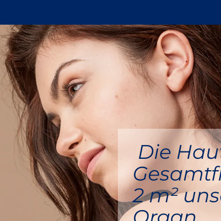
ner
is zu