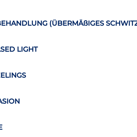
BEHANDLUNG (ÜBERMÄßIGES SCHWIT
LSED LIGHT
EELINGS
ASION
E