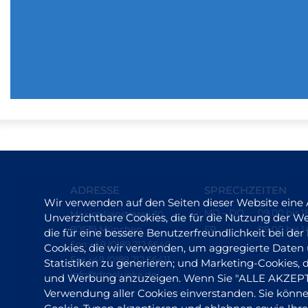
ADRESSE
SPRECHZEITEN
Wir verwenden auf den Seiten dieser Website eine
MO – DO
09.00 bis 1
Maximilianstrasse 30
Unverzichtbare Cookies, die für die Nutzung der Web
80539 München
FR
09.00 bis 1
die für eine bessere Benutzerfreundlichkeit bei d
Fon +49 (0)89 212 6640
Cookies, die wir verwenden, um aggregierte Daten
Fax +49 (0)89 212 66411
Statistiken zu generieren; und Marketing-Cookies,
info@drgolueke.de
und Werbung anzuzeigen. Wenn Sie "ALLE AKZEPTIE
Verwendung aller Cookies einverstanden. Sie können