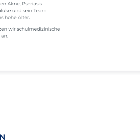
en Akne, Psoriasis
olüke und sein Team
s hohe Alter.
zen wir schulmedizinische
 an.
N