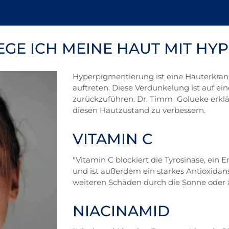
EGE ICH MEINE HAUT MIT H
Hyperpigmentierung ist eine Hauterkrank
auftreten. Diese Verdunkelung ist auf e
zurückzuführen. Dr. Timm Golueke erklär
diesen Hautzustand zu verbessern.
VITAMIN C
"Vitamin C blockiert die Tyrosinase, ein
und ist außerdem ein starkes Antioxidans,
weiteren Schäden durch die Sonne oder ä
NIACINAMID