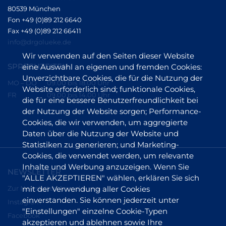
80539 München
Fon +49 (0)89 212 6640
Fax +49 (0)89 212 66411
info@drgolueke.de
Wir verwenden auf den Seiten dieser Website
SPRECHZEITEN
eine Auswahl an eigenen und fremden Cookies:
Unverzichtbare Cookies, die für die Nutzung der
MO – DO
09.00 bis 18.00 Uhr
Website erforderlich sind; funktionale Cookies,
FR
09.00 bis 14.00 Uhr
die für eine bessere Benutzerfreundlichkeit bei
der Nutzung der Website sorgen; Performance-
Cookies, die wir verwenden, um aggregierte
Daten über die Nutzung der Website und
Statistiken zu generieren; und Marketing-
Cookies, die verwendet werden, um relevante
Inhalte und Werbung anzuzeigen. Wenn Sie
NEWSLETTER
"ALLE AKZEPTIEREN" wählen, erklären Sie sich
Zur Newsletter-Anmeldung
mit der Verwendung aller Cookies
einverstanden. Sie können jederzeit unter
Instagram
"Einstellungen" einzelne Cookie-Typen
Facebook
akzeptieren und ablehnen sowie Ihre