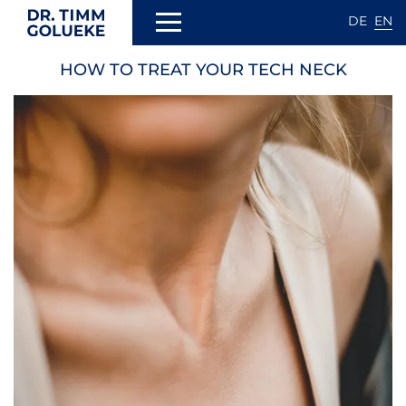
DE
EN
Skip
HOW TO TREAT YOUR TECH NECK
to
N
main
content